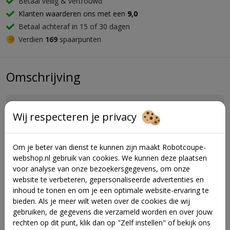
Betaal veilig & vertrouwd
Klanten waarderen ons met een
9,0
Betaal achteraf in 15 of 30 dagen
Verdien
169
spaarpunten
Omschrijving
Let op: Dit product kan niet geretourneerd
Wij respecteren je privacy
worden omdat het speciaal voor jou is
besteld.
Om je beter van dienst te kunnen zijn maakt Robotcoupe-
webshop.nl gebruik van cookies. We kunnen deze plaatsen
voor analyse van onze bezoekersgegevens, om onze
website te verbeteren, gepersonaliseerde advertenties en
inhoud te tonen en om je een optimale website-ervaring te
bieden. Als je meer wilt weten over de cookies die wij
gebruiken, de gegevens die verzameld worden en over jouw
rechten op dit punt, klik dan op "Zelf instellen" of bekijk ons
Vraag en antwoord